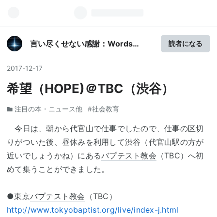
言い尽くせない感謝：Words
読者になる
Cannot Fully Express Our
Gratitude
2017
-
12
-
17
希望（HOPE)＠TBC（渋谷）
注目の本・ニュース他
#社会教育
今日は、朝から代官山で仕事でしたので、仕事の区切
りがついた後、昼休みを利用して渋谷（
代官山駅
の方が
近いでしょうかね）にある
バプテスト教会
（TBC）へ初
めて集うことができました。
●東京
バプテスト教会
（TBC）
http://www.tokyobaptist.org/live/index-j.html