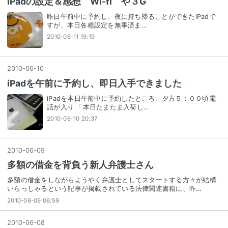
iPadの設定＆感想 Wi-fi や３G
昨日午前中に予約し、夜に持ち帰ることができたiPadで
すが、本日各種設定を無事済ま…
2010-06-11 19:19
2010
-
06
-
10
iPadを午前に予約し、即日入手できました
iPadを本日午前中に予約したところ、夕方５：００頃電
話が入り 「本日たまたま入荷し…
2010-06-10 20:37
2010
-
06
-
09
多額の借金を背負う新人弁護士さん
多額の借金をしながらようやく弁護士としてスタートする方々が結構
いらっしゃるという記事が掲載されている法律関連書籍に、昨…
2010-06-09 06:59
2010
-
06
-
08