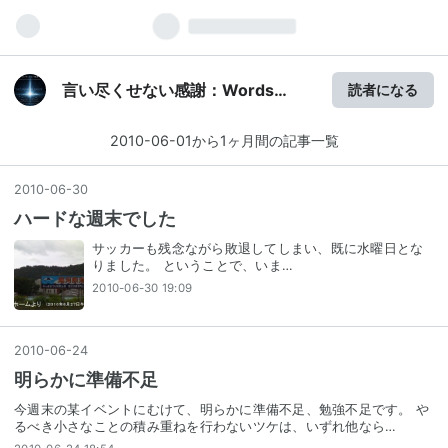
言い尽くせない感謝：Words
読者になる
Cannot Fully Express Our
Gratitude
2010-06-01から1ヶ月間の記事一覧
2010
-
06
-
30
ハードな週末でした
サッカーも残念ながら敗退してしまい、既に水曜日とな
りました。 ということで、いま…
2010-06-30 19:09
2010
-
06
-
24
明らかに準備不足
今週末の某イベントにむけて、明らかに準備不足、勉強不足です。 や
るべき小さなことの積み重ねを行わないツケは、いずれ他なら…