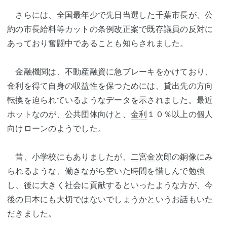
さらには、全国最年少で先日当選した
千葉市
長が、公
約の市長給料等カットの条例改正案で既存議員の反対に
あっており奮闘中であることも知らされました。
金融機関は、不動産融資に急ブレーキをかけており、
金利
を得て自身の収益性を保つためには、貸出先の方向
転換を迫られているようなデータを示されました。最近
ホットなのが、公共団体向けと、
金利
１０％以上の個人
向けローンのようでした。
昔、小学校にもありましたが、
二宮金次郎
の
銅像
にみ
られるような、働きながら空いた時間を惜しんで勉強
し、後に大きく社会に貢献するといったような方が、今
後の日本にも大切ではないでしょうかというお話もいた
だきました。