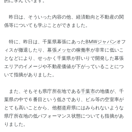
的に学んでいます。
昨日は、そういった内容の他、経済動向と不動産の関
係等についても学ぶことができました。
特に、昨日は、千葉県幕張にあった
BMWジャパン
オフ
ィスが撤退したり、
幕張メッセ
の
稼働率
が非常に低いこ
となどにより、せっかく千葉県が肝いりで開発した幕張
エリアのイメージや不動産価値が下がっていることにつ
いて指摘がありました。
また、そもそも県庁所在地である
千葉市
の地価が、千
葉県の中で６番目という低さであり、ビル等の空室率が
とても高いことから、他
都道
府県にはみられないような
県庁所在地の低パフォーマンス状態についても指摘があ
りました。