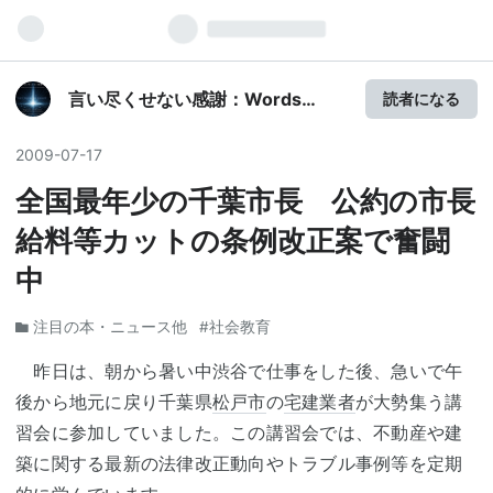
言い尽くせない感謝：Words
読者になる
Cannot Fully Express Our
Gratitude
2009
-
07
-
17
全国最年少の千葉市長 公約の市長
給料等カットの条例改正案で奮闘
中
注目の本・ニュース他
#社会教育
昨日は、朝から暑い中渋谷で仕事をした後、急いで午
後から地元に戻り千葉県
松戸市
の
宅建業者
が大勢集う講
習会に参加していました。この講習会では、不動産や建
築に関する最新の法律改正動向やトラブル事例等を定期