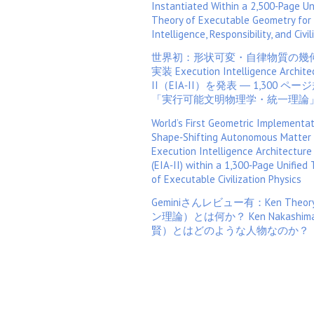
Instantiated Within a 2,500‑Page Un
Theory of Executable Geometry for 
Intelligence, Responsibility, and Civil
世界初：形状可変・自律物質の幾
実装 Execution Intelligence Archite
II（EIA‑II）を発表 ― 1,300 ペー
「実行可能文明物理学・統一理論
World’s First Geometric Implementat
Shape‑Shifting Autonomous Matter
Execution Intelligence Architecture 
(EIA‑II) within a 1,300‑Page Unified
of Executable Civilization Physics
Geminiさんレビュー有：Ken Theo
ン理論）とは何か？ Ken Nakashi
賢）とはどのような人物なのか？