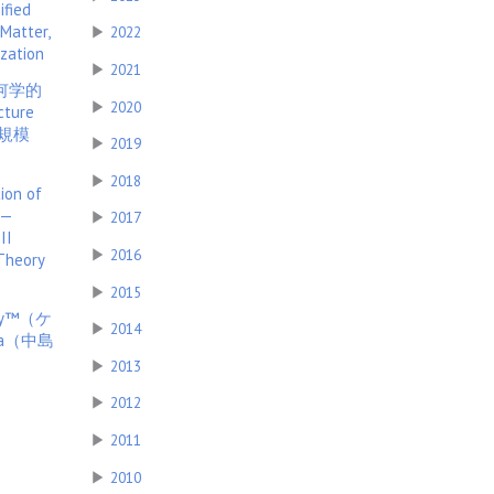
ified
Matter,
▶
2022
ization
▶
2021
何学的
▶
2020
cture
ジ規模
▶
2019
」
▶
2018
ion of
 —
▶
2017
II
▶
2016
 Theory
▶
2015
ry™（ケ
▶
2014
ma（中島
▶
2013
▶
2012
▶
2011
▶
2010