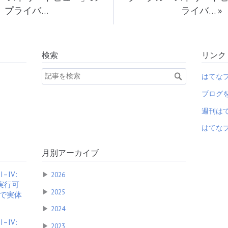
プライバ…
ライバ…
»
検索
リンク
はてな
ブログ
週刊は
はてなブ
月別アーカイブ
 I–IV:
▶
2026
実行可
▶
2025
部で実体
▶
2024
 I–IV:
▶
2023