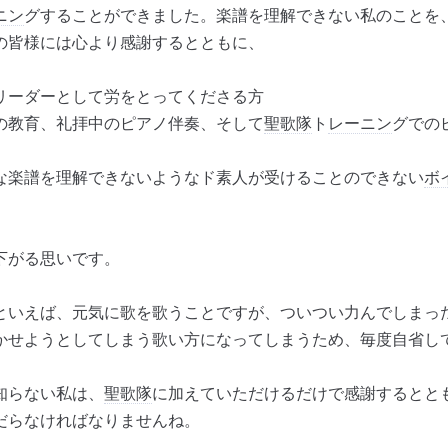
ニン
グすることができました。楽譜を理解できない私のことを
の皆様には心より感謝するとともに、
リーダーとして労をとってくださる方
の教育、礼拝中のピアノ伴奏、そして
聖歌隊
ト
レーニン
グでの
な楽譜を理解できないようなド素人が受けることのできない
ボ
下がる思いです。
いえば、元気に歌を歌うことですが、ついつい力んでしまっ
かせようとしてしまう歌い方になってしまうため、毎度自省し
知らない私は、
聖歌隊
に加えていただけるだけで感謝するとと
だらなければなりませんね。