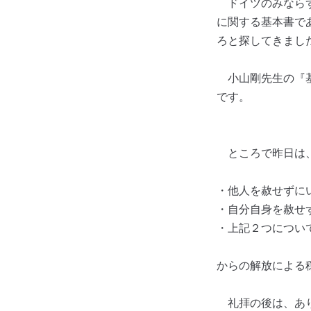
ドイツのみなら
に関する基本書で
ろと探してきまし
小山剛先生の『基
です。
ところで昨日は、
・他人を赦せずに
・自分自身を赦せ
・上記２つについ
からの解放による
礼拝の後は、あ