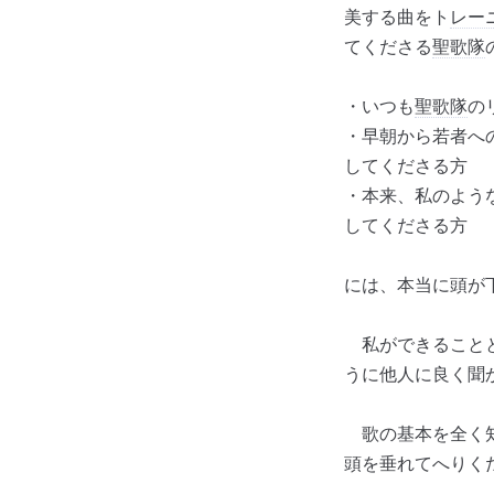
美する曲をト
レー
てくださる
聖歌隊
・いつも
聖歌隊
の
・早朝から若者へ
してくださる方
・本来、私のよう
してくださる方
には、本当に頭が
私ができることと
うに他人に良く聞
歌の基本を全く
頭を垂れてへりく