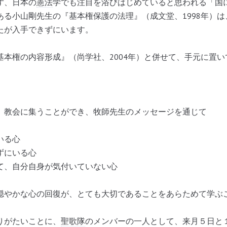
ず、日本の
憲法
学でも注目を浴びはじめていると思われる「国
ある小山剛先生の『基本権保護の法理』（成文堂、1998年）
たが入手できずにいます。
本権の内容形成』（尚学社、2004年）と併せて、手元に置い
教会に集うことができ、牧師先生のメッセージを通じて
いる心
ずにいる心
て、自分自身が気付いていない心
穏やかな心の回復が、とても大切であることをあらためて学ぶ
りがたいことに、
聖歌隊
のメンバーの一人として、来月５日と